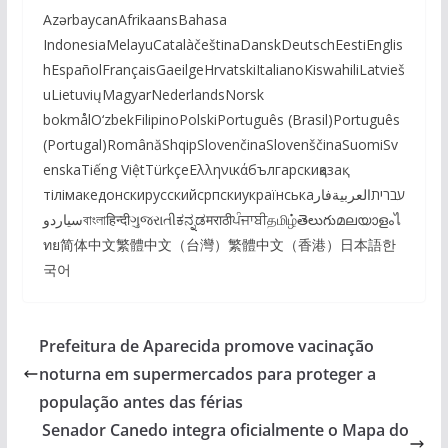
AzərbaycanAfrikaansBahasa
IndonesiaMelayuCatalàčeštinaDanskDeutschEestiEnglis
hEspañolFrançaisGaeilgeHrvatskiItalianoKiswahiliLatvieš
uLietuviųMagyarNederlandsNorsk
bokmålO‘zbekFilipinoPolskiPortuguês (Brasil)Português
(Portugal)RomânăShqipSlovenčinaSlovenščinaSuomiSv
enskaTiếng ViệtTürkçeΕλληνικάбългарскиқазақ
тілімакедонскирусскийсрпскиукраїнськаעבריתالعربيةفار
سیاردوবাংলাहिन्दीગુજરાતીಕನ್ನಡमराठीਪੰਜਾਬੀதமிழ்తెలుగుമലയാളംไ
ทย简体中文繁體中文（台灣）繁體中文（香港）日本語한
국어
Prefeitura de Aparecida promove vacinação
noturna em supermercados para proteger a
população antes das férias
Senador Canedo integra oficialmente o Mapa do