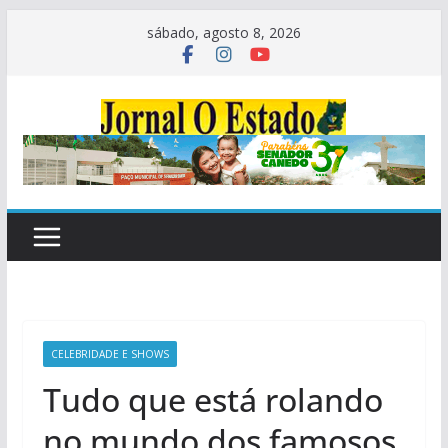
Pular
sábado, agosto 8, 2026
para
o
conteúdo
CELEBRIDADE E SHOWS
Tudo que está rolando
no mundo dos famosos