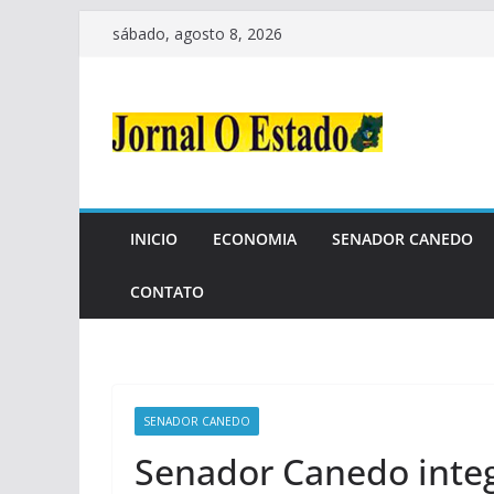
Pular
sábado, agosto 8, 2026
para
o
conteúdo
INICIO
ECONOMIA
SENADOR CANEDO
CONTATO
SENADOR CANEDO
Senador Canedo integ