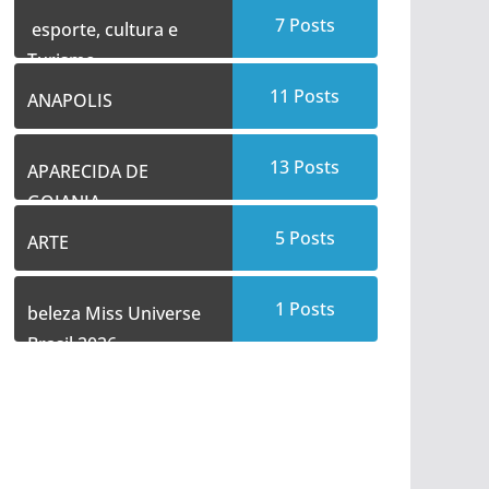
7
Posts
esporte, cultura e
Turismo
11
Posts
ANAPOLIS
13
Posts
APARECIDA DE
GOIANIA
5
Posts
ARTE
1
Posts
beleza Miss Universe
Brasil 2026