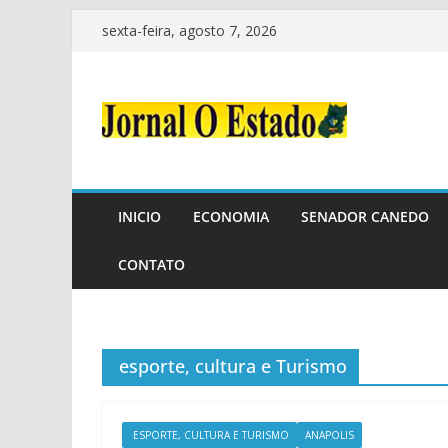
Pular
sexta-feira, agosto 7, 2026
para
o
conteúdo
INICIO
ECONOMIA
SENADOR CANEDO
CONTATO
esporte, cultura e Turismo
ESPORTE, CULTURA E TURISMO
ANAPOLIS