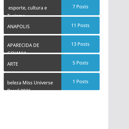
7
Posts
esporte, cultura e
Turismo
11
Posts
ANAPOLIS
13
Posts
APARECIDA DE
GOIANIA
5
Posts
ARTE
1
Posts
beleza Miss Universe
Brasil 2026