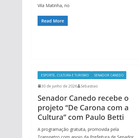
Vila Matinha, no
Read More
ESPORTE, CULTURA E TURISMO
SENADOR CANEDO
30 de junho de 2026
Sebastiao
Senador Canedo recebe o
projeto “De Carona com a
Cultura” com Paulo Betti
A programação gratuita, promovida pela
Transpetro com apoio da Prefeitura de Senador