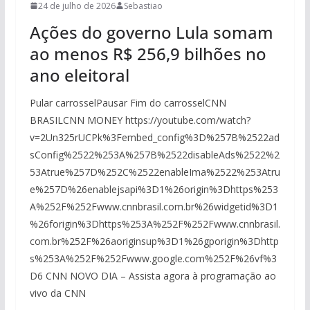
24 de julho de 2026
Sebastiao
Ações do governo Lula somam
ao menos R$ 256,9 bilhões no
ano eleitoral
Pular carrosselPausar Fim do carrosselCNN
BRASILCNN MONEY https://youtube.com/watch?
v=2Un325rUCPk%3Fembed_config%3D%257B%2522ad
sConfig%2522%253A%257B%2522disableAds%2522%2
53Atrue%257D%252C%2522enableIma%2522%253Atru
e%257D%26enablejsapi%3D1%26origin%3Dhttps%253
A%252F%252Fwww.cnnbrasil.com.br%26widgetid%3D1
%26forigin%3Dhttps%253A%252F%252Fwww.cnnbrasil.
com.br%252F%26aoriginsup%3D1%26gporigin%3Dhttp
s%253A%252F%252Fwww.google.com%252F%26vf%3
D6 CNN NOVO DIA – Assista agora à programação ao
vivo da CNN