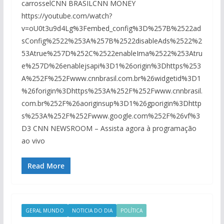
carrosselCNN BRASILCNN MONEY
https://youtube.com/watch?
v=oU0t3u9d4Lg%3Fembed_config%3D%257B%2522ad
sConfig%2522%253A%257B%2522disableAds%2522%2
53Atrue%257D%252C%2522enableIma%2522%253Atru
e%257D%26enablejsapi%3D1%26origin%3Dhttps%253
A%252F%252Fwww.cnnbrasil.com.br%26widgetid%3D1
%26forigin%3Dhttps%253A%252F%252Fwww.cnnbrasil.
com.br%252F%26aoriginsup%3D1%26gporigin%3Dhttp
s%253A%252F%252Fwww.google.com%252F%26vf%3
D3 CNN NEWSROOM – Assista agora à programação
ao vivo
Read More
GERAL MUNDO
NOTICIA DO DIA
POLÍTICA