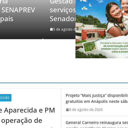
municipal amplia
Senador 
 e espaços públicos em
evento em
 Canedo
Nacional 
e 2026
Sebastiao
4 de agosto de 20
Projeto “Mais Justiça” disponibi
GOIÁS
gratuitos em Anápolis neste sáb
de Aparecida e PM
6 de agosto de 2026
 operação de
General Carneiro reinaugura s