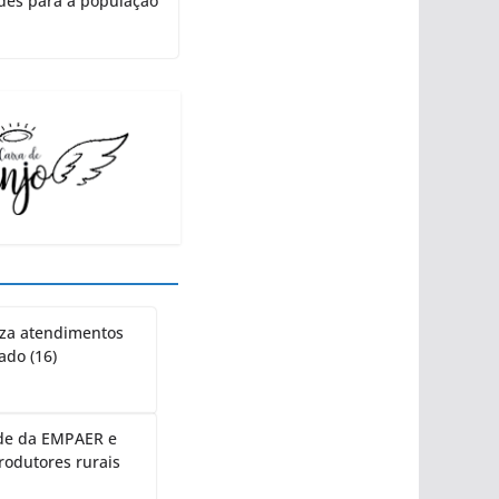
rdes para a população
liza atendimentos
ado (16)
ede da EMPAER e
rodutores rurais