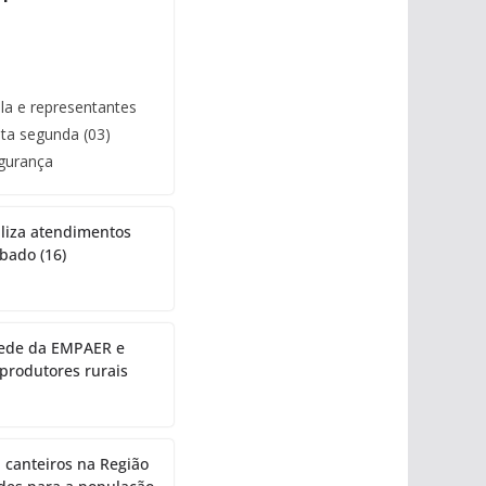
la e representantes
sta segunda (03)
gurança
biliza atendimentos
bado (16)
sede da EMPAER e
 produtores rurais
a canteiros na Região