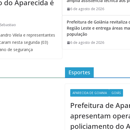
o do Aparecida é
amplia assistência técnica aos p
6 de agosto de 2026
Prefeitura de Goiânia revitaliza 
Sebastiao
Região Leste e entrega áreas ma
população
andro Vilela e representantes
licaram nesta segunda (03)
6 de agosto de 2026
ano de segurança
Esportes
APARECIDA DE GOIANIA
GOIÁS
Prefeitura de Apa
apresentam oper
policiamento do 