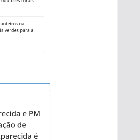
rodutores rurais
canteiros na
is verdes para a
recida e PM
ação de
Aparecida é