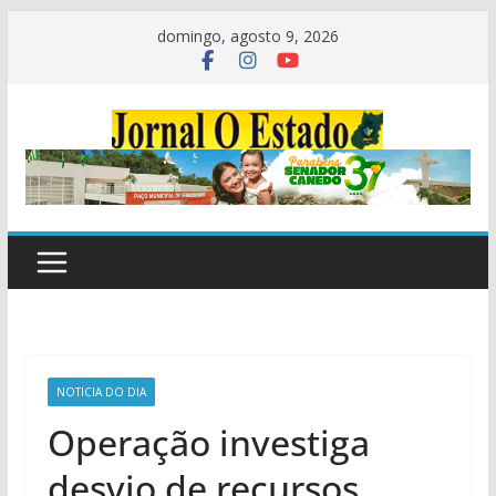
Pular
domingo, agosto 9, 2026
para
o
conteúdo
NOTICIA DO DIA
Operação investiga
desvio de recursos