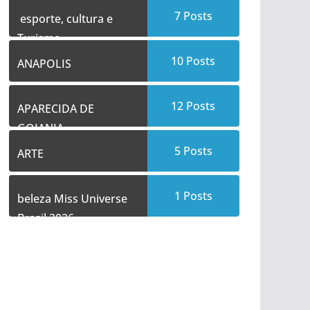
7
Posts
esporte, cultura e
Turismo
10
Posts
ANAPOLIS
12
Posts
APARECIDA DE
GOIANIA
5
Posts
ARTE
1
Posts
beleza Miss Universe
Brasil 2026