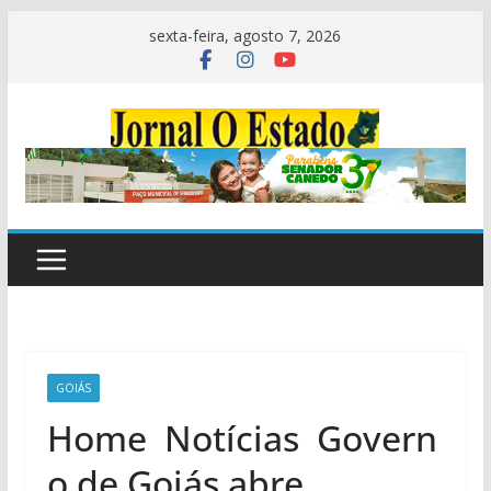
Pular
sexta-feira, agosto 7, 2026
para
o
conteúdo
GOIÁS
Home Notícias Govern
o de Goiás abre