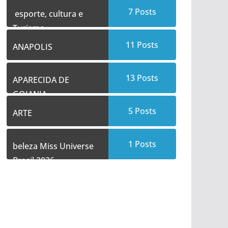
7
Posts
esporte, cultura e
Turismo
11
Posts
ANAPOLIS
13
Posts
APARECIDA DE
GOIANIA
5
Posts
ARTE
1
Posts
beleza Miss Universe
Brasil 2026