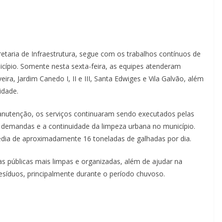
etaria de Infraestrutura, segue com os trabalhos contínuos de
cípio. Somente nesta sexta-feira, as equipes atenderam
ra, Jardim Canedo I, II e III, Santa Edwiges e Vila Galvão, além
idade.
tenção, os serviços continuaram sendo executados pelas
s demandas e a continuidade da limpeza urbana no município.
édia de aproximadamente 16 toneladas de galhadas por dia.
as públicas mais limpas e organizadas, além de ajudar na
esíduos, principalmente durante o período chuvoso.