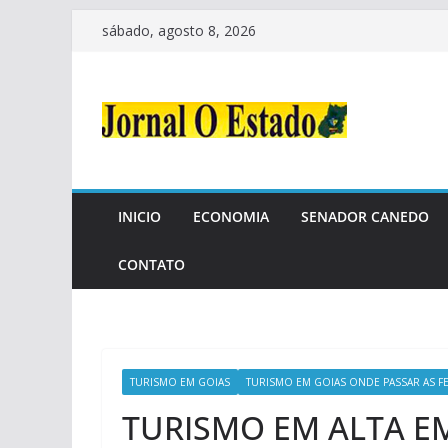
Pular
sábado, agosto 8, 2026
para
o
conteúdo
INICIO
ECONOMIA
SENADOR CANEDO
CONTATO
TURISMO EM GOIAS
TURISMO EM GOIAS ONDE PASSAR AS FE
TURISMO EM ALTA E