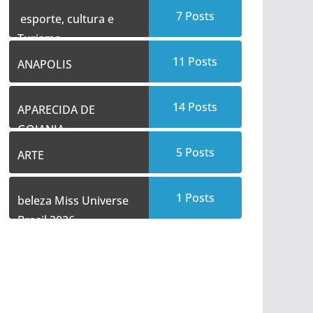
7
Posts
esporte, cultura e
Turismo
11
Posts
ANAPOLIS
14
Posts
APARECIDA DE
GOIANIA
5
Posts
ARTE
1
Posts
beleza Miss Universe
Brasil 2026