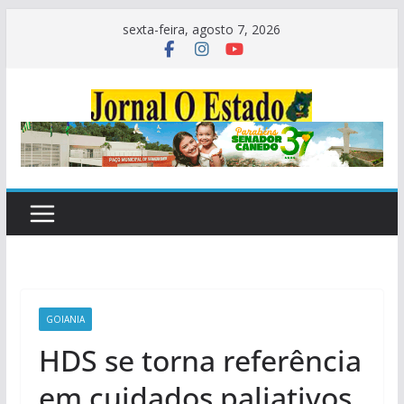
Pular
sexta-feira, agosto 7, 2026
para
o
conteúdo
GOIANIA
HDS se torna referência
em cuidados paliativos