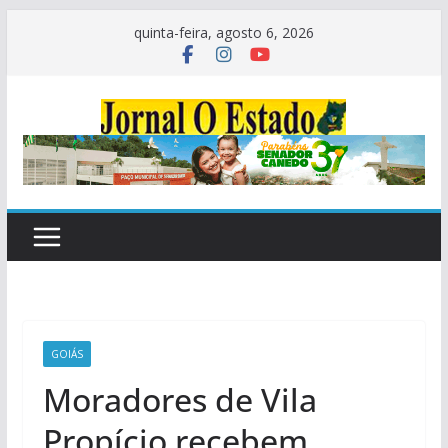
Pular
quinta-feira, agosto 6, 2026
para
o
conteúdo
GOIÁS
Moradores de Vila
Propício recebem