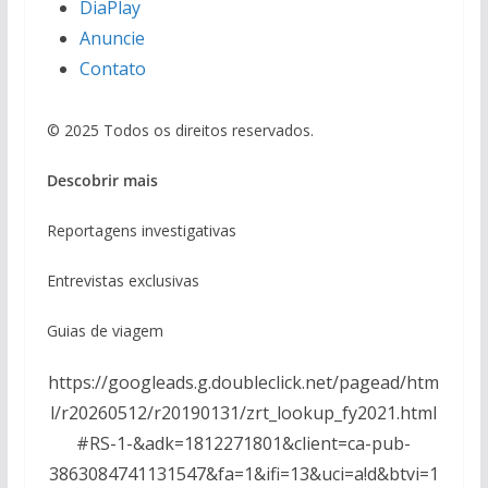
DiaPlay
Anuncie
Contato
© 2025 Todos os direitos reservados.
Descobrir mais
Reportagens investigativas
Entrevistas exclusivas
Guias de viagem
https://googleads.g.doubleclick.net/pagead/htm
l/r20260512/r20190131/zrt_lookup_fy2021.html
#RS-1-&adk=1812271801&client=ca-pub-
3863084741131547&fa=1&ifi=13&uci=a!d&btvi=1