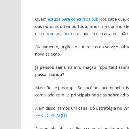
Quem
estuda para concursos públicos
sabe que, c
das notícias o tempo todo
, ainda mais quando 
de
concursos abertos
e anúncio de certames não 
Diariamente, órgãos e autarquias do serviço púb
nova seleção.
Já pensou sair uma informação importantíssim
passar batido?
Mas não se preocupe! Se você nos acompanha, is
compilado com as
principais notícias sobre edi
Além disso, temos um
canal do Estratégia no W
PARTICIPE AQUI!
Acompanhe abaixo e fique sempre bem informado