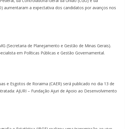
ederal, da Controladoria-Geral da União (CGU) e da
) aumentaram a expectativa dos candidatos por avanços nos
MG (Secretaria de Planejamento e Gestão de Minas Gerais).
ecialista em Políticas Públicas e Gestão Governamental.
as e Esgotos de Roraima (CAER) será publicado no dia 13 de
tratada: AJURI – Fundação Ajuri de Apoio ao Desenvolvimento
eografia e Estatística (IBGE) realizou uma transmissão ao vivo