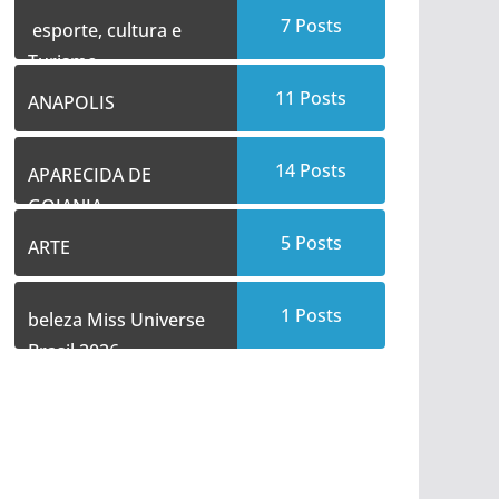
7
Posts
esporte, cultura e
Turismo
11
Posts
ANAPOLIS
14
Posts
APARECIDA DE
GOIANIA
5
Posts
ARTE
1
Posts
beleza Miss Universe
Brasil 2026