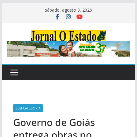
Pular
sábado, agosto 8, 2026
para
o
conteúdo
SEM CATEGORIA
Governo de Goiás
entrega obras no