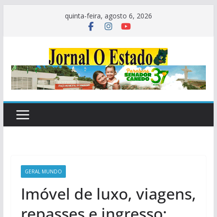
Pular
quinta-feira, agosto 6, 2026
para
o
conteúdo
GERAL MUNDO
Imóvel de luxo, viagens,
repasses e ingresso: