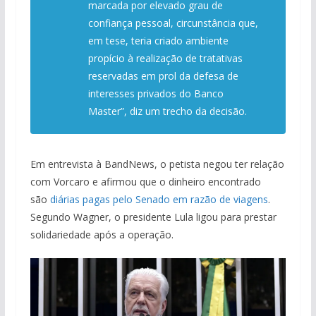
marcada por elevado grau de
confiança pessoal, circunstância que,
em tese, teria criado ambiente
propício à realização de tratativas
reservadas em prol da defesa de
interesses privados do Banco
Master”, diz um trecho da decisão.
Em entrevista à BandNews, o petista negou ter relação
com Vorcaro e afirmou que o dinheiro encontrado
são
diárias pagas pelo Senado em razão de viagens
.
Segundo Wagner, o presidente Lula ligou para prestar
solidariedade após a operação.