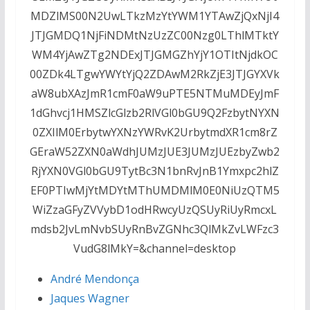
MDZlMS00N2UwLTkzMzYtYWM1YTAwZjQxNjI4
JTJGMDQ1NjFiNDMtNzUzZC00Nzg0LThlMTktY
WM4YjAwZTg2NDExJTJGMGZhYjY1OTItNjdkOC
00ZDk4LTgwYWYtYjQ2ZDAwM2RkZjE3JTJGYXVk
aW8ubXAzJmR1cmF0aW9uPTE5NTMuMDEyJmF
1dGhvcj1HMSZlcGlzb2RlVGl0bGU9Q2FzbytNYXN
0ZXIlM0ErbytwYXNzYWRvK2UrbytmdXR1cm8rZ
GEraW52ZXN0aWdhJUMzJUE3JUMzJUEzbyZwb2
RjYXN0VGl0bGU9TytBc3N1bnRvJnB1Ymxpc2hlZ
EF0PTIwMjYtMDYtMThUMDMlM0E0NiUzQTM5
WiZzaGFyZVVybD1odHRwcyUzQSUyRiUyRmcxL
mdsb2JvLmNvbSUyRnBvZGNhc3QlMkZvLWFzc3
VudG8lMkY=&channel=desktop
André Mendonça
Jaques Wagner