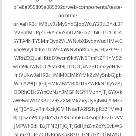
b1e8e955809a085692d/web-components/teste-
ab.html?
url=aHR0cHM6Ly9zMy5nbGJpbWcuY29tL3YxL0F
VVEhfMTRjZTFkYmViYmU2NGIxZThlOTU1ODA
5YTA4NTY5MmQvd2ViLWNvbXBvbmVudHMvcG
xheWVyLXdlYi1tdWx0aWNvbnRlbnQvcHJvZC93a
WRnZXQuaHRtbD9wcm9kdWN0TmFtZT1nMSZ
wcm9kdWN0Q29sb3I9JTIzQzQxNzBDJmFydHdvc
mtVUkw9aHR0cHMlM0ElMkYlMkZzMy5nbGJpb
WcuY29tJTJGdjElMkZBVVRIXzU5ZWRkNDIyYzBj
ODRhODc5YmQzNzY3MGFlNGY1MzhhJTJGYXVk
aW9wdWItZXBpc29kZXMlMkZicyUyRjIwMjYlMkZ
oJTJGYSUyRm4xckJGM1NsaTA2R2NpRzB1MWd
RJTJGZm90by1kYS1uYXR1emEucG5nJmF1ZGlvVV
JMPWh0dHBzJTNBJTJGJTJGdHJhZmZpYy5vbW5
5LmZtJTJGZCUyRmNsaXBzJTJGNjUxYTI1MWUt