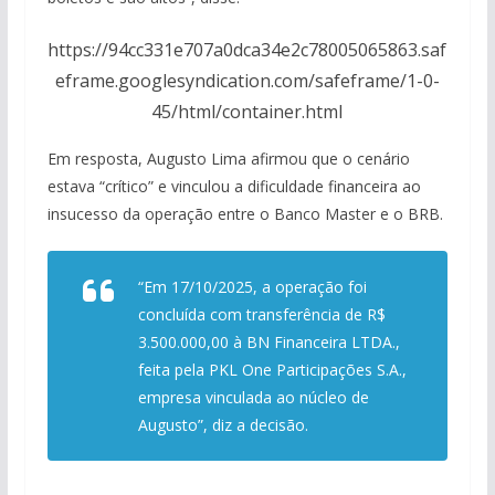
https://94cc331e707a0dca34e2c78005065863.saf
eframe.googlesyndication.com/safeframe/1-0-
45/html/container.html
Em resposta, Augusto Lima afirmou que o cenário
estava “crítico” e vinculou a dificuldade financeira ao
insucesso da operação entre o Banco Master e o BRB.
“Em 17/10/2025, a operação foi
concluída com transferência de R$
3.500.000,00 à BN Financeira LTDA.,
feita pela PKL One Participações S.A.,
empresa vinculada ao núcleo de
Augusto”, diz a decisão.