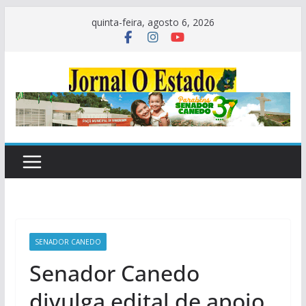
Pular
quinta-feira, agosto 6, 2026
para
o
conteúdo
SENADOR CANEDO
Senador Canedo
divulga edital de apoio