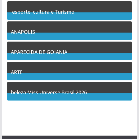
esporte, cultura e Turismo
7
Posts
ANAPOLIS
10
Posts
APARECIDA DE GOIANIA
12
Posts
ARTE
5
Posts
beleza Miss Universe Brasil 2026
1
Posts