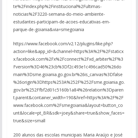
te%2Findex.php%2Finstitucional%2Fultimas-
noticias%2F3220-semana-do-meio-ambiente-
estudantes-participam-de-acoes-educativas-em-
parque-de-goiania&via=smegoiania
https://www.facebook.com/v2.12/plugins/like.php?
action=like&app_id=&channel=https%3A%2F%2Fstaticx
x.facebook.com%2Fx%2Fconnect%2Fxd_arbiter%2F%3
Fversion%3D46%23cb%3Df2c493e1c496cad50%26do
main%3Dsme.goiania.go.gov.br%26is_canvas%3Dfalse
%26origin%3Dhttps%253A%252F%252Fsme.goiania.go.
gov.br%252Ffbf2d01c5160b1a84%26relation%3Dparen
t.parent&container_width=190&href=https%3A%2F%2F
www.facebook.com%2Fsmegoiania&layout=button_co
unt&locale=pt_BR&sdk=joey&share=true&show_faces=
true&size=small
200 alunos das escolas municipais Maria Araújo e José