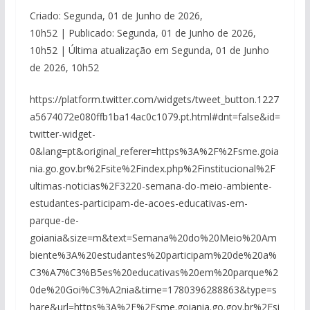
Criado: Segunda, 01 de Junho de 2026,
10h52 | Publicado: Segunda, 01 de Junho de 2026,
10h52 | Última atualização em Segunda, 01 de Junho
de 2026, 10h52
https://platform.twitter.com/widgets/tweet_button.1227
a5674072e080ffb1ba14ac0c1079.pt.html#dnt=false&id=
twitter-widget-
0&lang=pt&original_referer=https%3A%2F%2Fsme.goia
nia.go.gov.br%2Fsite%2Findex.php%2Finstitucional%2F
ultimas-noticias%2F3220-semana-do-meio-ambiente-
estudantes-participam-de-acoes-educativas-em-
parque-de-
goiania&size=m&text=Semana%20do%20Meio%20Am
biente%3A%20estudantes%20participam%20de%20a%
C3%A7%C3%B5es%20educativas%20em%20parque%2
0de%20Goi%C3%A2nia&time=1780396288863&type=s
hare&url=https%3A%2F%2Fsme.goiania.go.gov.br%2Fsi