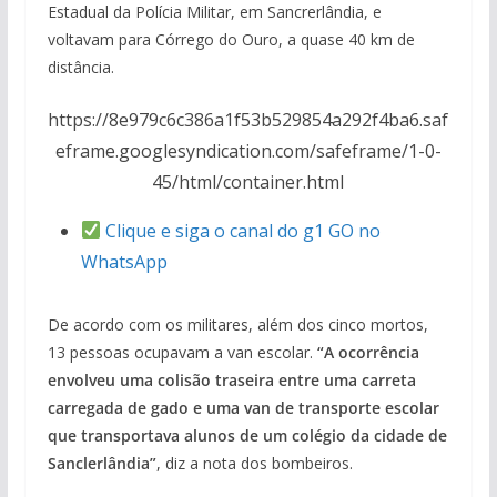
Estadual da Polícia Militar, em Sancrerlândia, e
voltavam para Córrego do Ouro, a quase 40 km de
distância.
https://8e979c6c386a1f53b529854a292f4ba6.saf
eframe.googlesyndication.com/safeframe/1-0-
45/html/container.html
Clique e siga o canal do g1 GO no
WhatsApp
De acordo com os militares, além dos cinco mortos,
13 pessoas ocupavam a van escolar.
“A ocorrência
envolveu uma colisão traseira entre uma carreta
carregada de gado e uma van de transporte escolar
que transportava alunos de um colégio da cidade de
Sanclerlândia”
, diz a nota dos bombeiros.