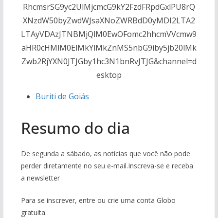
RhcmsrSG9yc2UlMjcmcG9kY2FzdFRpdGxlPU8rQ
XNzdW50byZwdWJsaXNoZWRBdD0yMDI2LTA2
LTAyVDAzJTNBMjQlM0EwOFomc2hhcmVVcmw9
aHR0cHMlM0ElMkYlMkZnMS5nbG9iby5jb20lMk
Zwb2RjYXN0JTJGby1hc3N1bnRvJTJG&channel=d
esktop
Buriti de Goiás
Resumo do dia
De segunda a sábado, as notícias que você não pode
perder diretamente no seu e-mail.Inscreva-se e receba
a newsletter
Para se inscrever, entre ou crie uma conta Globo
gratuita.