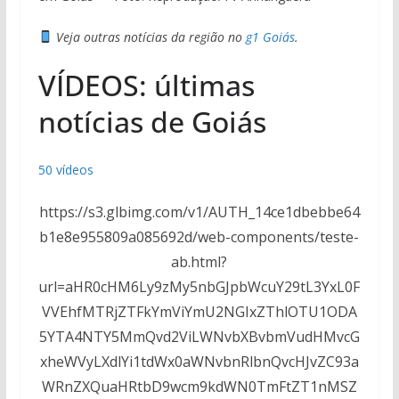
Veja outras notícias da região no
g1 Goiás
.
VÍDEOS: últimas
notícias de Goiás
50 vídeos
https://s3.glbimg.com/v1/AUTH_14ce1dbebbe64
b1e8e955809a085692d/web-components/teste-
ab.html?
url=aHR0cHM6Ly9zMy5nbGJpbWcuY29tL3YxL0F
VVEhfMTRjZTFkYmViYmU2NGIxZThlOTU1ODA
5YTA4NTY5MmQvd2ViLWNvbXBvbmVudHMvcG
xheWVyLXdlYi1tdWx0aWNvbnRlbnQvcHJvZC93a
WRnZXQuaHRtbD9wcm9kdWN0TmFtZT1nMSZ