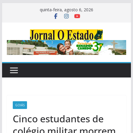
Pular
quinta-feira, agosto 6, 2026
para
o
conteúdo
GOIÁS
Cinco estudantes de
colégio militar morrem