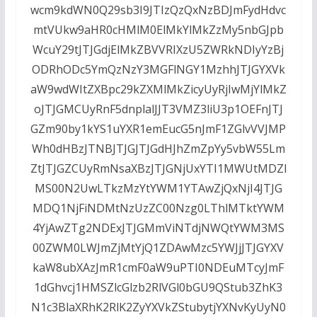
wcm9kdWN0Q29sb3I9JTIzQzQxNzBDJmFydHdvc
mtVUkw9aHR0cHMlM0ElMkYlMkZzMy5nbGJpb
WcuY29tJTJGdjElMkZBVVRIXzU5ZWRkNDIyYzBj
ODRhODc5YmQzNzY3MGFlNGY1MzhhJTJGYXVk
aW9wdWItZXBpc29kZXMlMkZicyUyRjIwMjYlMkZ
oJTJGMCUyRnF5dnplalJJT3VMZ3liU3p1OEFnJTJ
GZm90by1kYS1uYXR1emEucG5nJmF1ZGlvVVJMP
Wh0dHBzJTNBJTJGJTJGdHJhZmZpYy5vbW55Lm
ZtJTJGZCUyRmNsaXBzJTJGNjUxYTI1MWUtMDZl
MS00N2UwLTkzMzYtYWM1YTAwZjQxNjI4JTJG
MDQ1NjFiNDMtNzUzZC00Nzg0LThlMTktYWM
4YjAwZTg2NDExJTJGMmViNTdjNWQtYWM3MS
00ZWM0LWJmZjMtYjQ1ZDAwMzc5YWJjJTJGYXV
kaW8ubXAzJmR1cmF0aW9uPTI0NDEuMTcyJmF
1dGhvcj1HMSZlcGlzb2RlVGl0bGU9QStub3ZhK3
N1c3BlaXRhK2RlK2ZyYXVkZStubytjYXNvKyUyN0