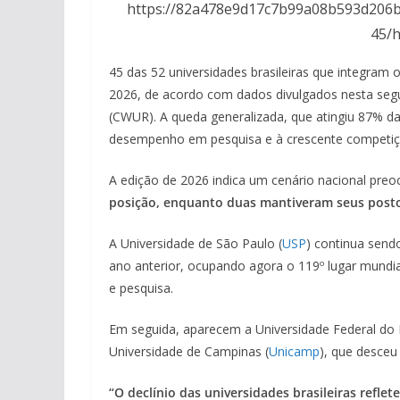
https://82a478e9d17c7b99a08b593d206bd
45/h
45 das 52 universidades brasileiras que integram
2026, de acordo com dados divulgados nesta segun
(CWUR). A queda generalizada, que atingiu 87% das 
desempenho em pesquisa e à crescente competição
A edição de 2026 indica um cenário nacional pre
posição, enquanto duas mantiveram seus post
A Universidade de São Paulo (
USP
) continua send
ano anterior, ocupando agora o 119º lugar mundia
e pesquisa.
Em seguida, aparecem a Universidade Federal do R
Universidade de Campinas (
Unicamp
), que desceu
“O declínio das universidades brasileiras refl