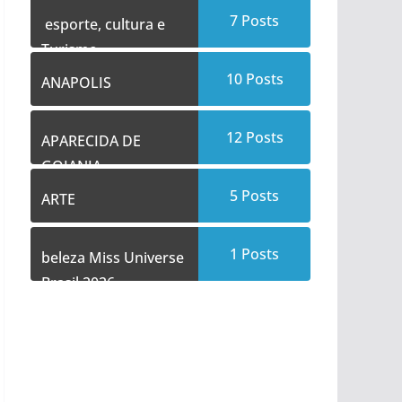
7
Posts
esporte, cultura e
Turismo
10
Posts
ANAPOLIS
12
Posts
APARECIDA DE
GOIANIA
5
Posts
ARTE
1
Posts
beleza Miss Universe
Brasil 2026