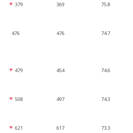
379
369
75.8
476
476
74.7
479
454
74.6
508
497
74.3
621
617
73.3