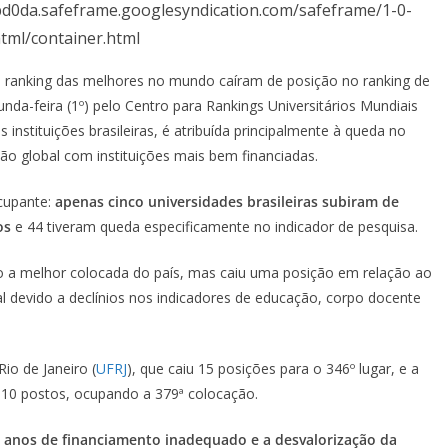
0da.safeframe.googlesyndication.com/safeframe/1-0-
tml/container.html
 o ranking das melhores no mundo caíram de posição no ranking de
da-feira (1º) pelo Centro para Rankings Universitários Mundiais
instituições brasileiras, é atribuída principalmente à queda no
 global com instituições mais bem financiadas.
ocupante:
apenas cinco universidades brasileiras subiram de
os
e 44 tiveram queda especificamente no indicador de pesquisa.
o a melhor colocada do país, mas caiu uma posição em relação ao
l devido a declínios nos indicadores de educação, corpo docente
io de Janeiro (
UFRJ
), que caiu 15 posições para o 346º lugar, e a
 10 postos, ocupando a 379ª colocação.
ete anos de financiamento inadequado e a desvalorização da