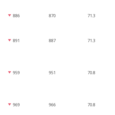
886
870
71.3
891
887
71.3
959
951
70.8
969
966
70.8