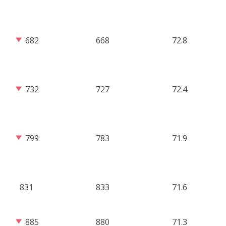
682
668
72.8
732
727
72.4
799
783
71.9
831
833
71.6
885
880
71.3