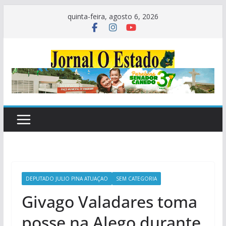
Pular
quinta-feira, agosto 6, 2026
para
o
conteúdo
DEPUTADO JULIO PINA ATUAÇAO
SEM CATEGORIA
Givago Valadares toma
posse na Alego durante