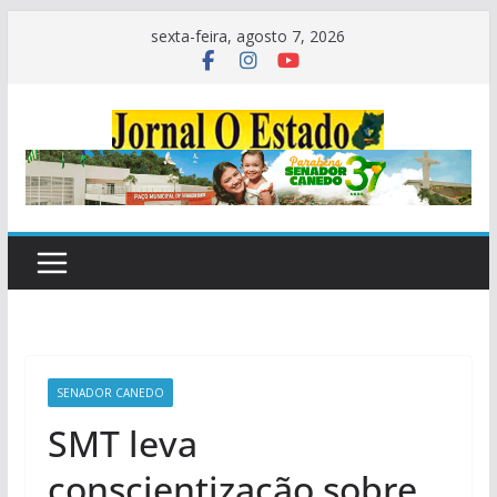
Pular
sexta-feira, agosto 7, 2026
para
o
conteúdo
SENADOR CANEDO
SMT leva
conscientização sobre