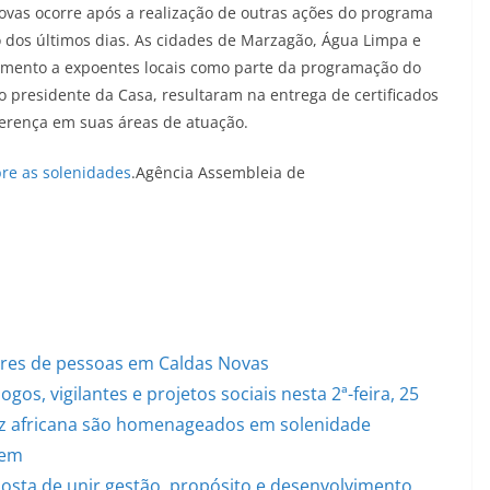
as ocorre após a realização de outras ações do programa
o dos últimos dias. As cidades de Marzagão, Água Limpa e
mento a expoentes locais como parte da programação do
presidente da Casa, resultaram na entrega de certificados
ferença em suas áreas de atuação.
bre as solenidades
.Agência Assembleia de
ares de pessoas em Caldas Novas
os, vigilantes e projetos sociais nesta 2ª-feira, 25
riz africana são homenageados em solenidade
bem
posta de unir gestão, propósito e desenvolvimento