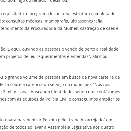
ado, domingo ou feriado”, declarou.
requisitado, o programa levou uma estrutura completa de
tão: consultas médicas, mamografia, ultrassonografia,
 atendimento da Procuradoria da Mulher, castração de cães e
o. É aqui, ouvindo as pessoas e vendo de perto a realidade
 projetos de lei, requerimentos e emendas”, afirmou
u o grande volume de pessoas em busca da nova carteira de
erta sobre a carência do serviço no município. “Nós nos
 2 mil pessoas buscando identidade, sendo que contávamos
s com as equipes da Polícia Civil e conseguimos ampliar os
itou para parabenizar Peixoto pelo “trabalho arrojado” em
ção de todos ao levar a Assembleia Legislativa aos quatro