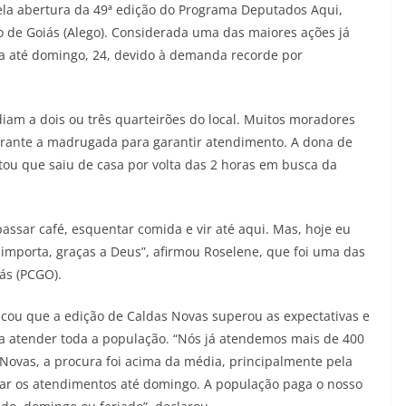
la abertura da 49ª edição do Programa Deputados Aqui,
o de Goiás (Alego). Considerada uma das maiores ações já
da até domingo, 24, devido à demanda recorde por
diam a dois ou três quarteirões do local. Muitos moradores
urante a madrugada para garantir atendimento. A dona de
tou que saiu de casa por volta das 2 horas em busca da
assar café, esquentar comida e vir até aqui. Mas, hoje eu
 importa, graças a Deus”, afirmou Roselene, que foi uma das
iás (PCGO).
acou que a edição de Caldas Novas superou as expectativas e
 atender toda a população. “Nós já atendemos mais de 400
 Novas, a procura foi acima da média, principalmente pela
liar os atendimentos até domingo. A população paga o nosso