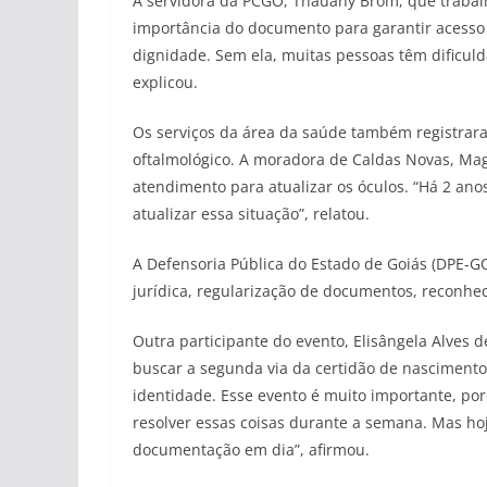
A servidora da PCGO, Thauany Brom, que trabalh
importância do documento para garantir acesso a
dignidade. Sem ela, muitas pessoas têm dificul
explicou.
Os serviços da área da saúde também registrar
oftalmológico. A moradora de Caldas Novas, Magd
atendimento para atualizar os óculos. “Há 2 ano
atualizar essa situação”, relatou.
A Defensoria Pública do Estado de Goiás (DPE-
jurídica, regularização de documentos, reconhec
Outra participante do evento, Elisângela Alves d
buscar a segunda via da certidão de nascimento.
identidade. Esse evento é muito importante, p
resolver essas coisas durante a semana. Mas ho
documentação em dia”, afirmou.