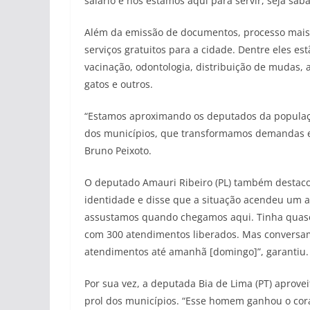
salário e nós estamos aqui para servir, seja sáb
Além da emissão de documentos, processo mais 
serviços gratuitos para a cidade. Dentre eles es
vacinação, odontologia, distribuição de mudas,
gatos e outros.
“Estamos aproximando os deputados da populaçã
dos municípios, que transformamos demandas em
Bruno Peixoto.
O deputado Amauri Ribeiro (PL) também destaco
identidade e disse que a situação acendeu um al
assustamos quando chegamos aqui. Tinha quase
com 300 atendimentos liberados. Mas conversamo
atendimentos até amanhã [domingo]”, garantiu.
Por sua vez, a deputada Bia de Lima (PT) aprove
prol dos municípios. “Esse homem ganhou o cora