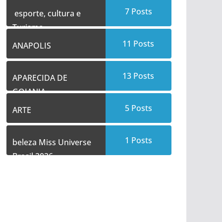
7
Posts
esporte, cultura e
Turismo
11
Posts
ANAPOLIS
13
Posts
APARECIDA DE
GOIANIA
5
Posts
ARTE
1
Posts
beleza Miss Universe
Brasil 2026