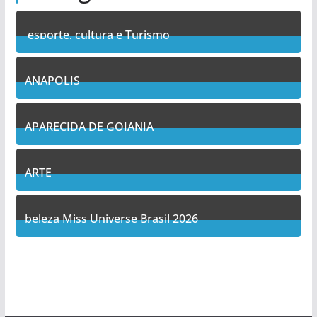
esporte, cultura e Turismo
7
Posts
ANAPOLIS
11
Posts
APARECIDA DE GOIANIA
14
Posts
ARTE
5
Posts
beleza Miss Universe Brasil 2026
1
Posts