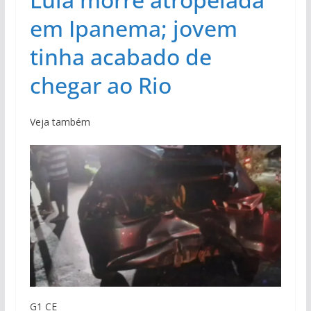
em Ipanema; jovem
tinha acabado de
chegar ao Rio
Veja também
G1 CE