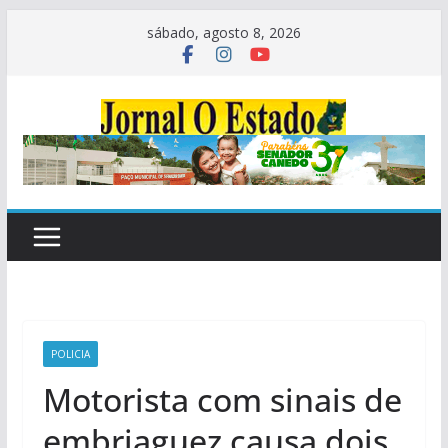
Pular
sábado, agosto 8, 2026
para
o
conteúdo
POLICIA
Motorista com sinais de
embriaguez causa dois