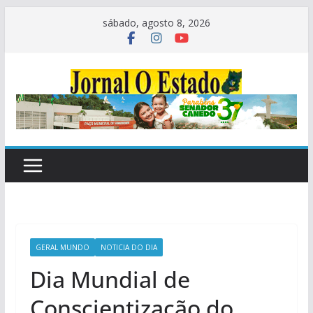
Pular
sábado, agosto 8, 2026
para
o
conteúdo
GERAL MUNDO
NOTICIA DO DIA
Dia Mundial de
Conscientização do