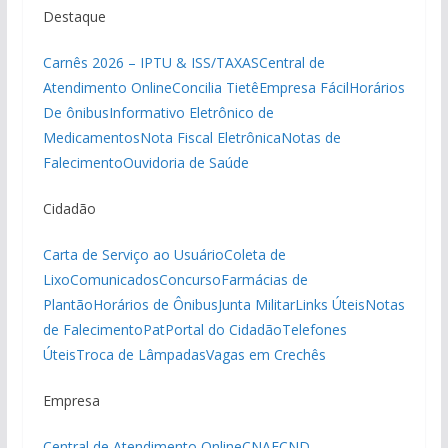
Destaque
Carnês 2026 – IPTU & ISS/TAXAS
Central de
Atendimento Online
Concilia Tietê
Empresa Fácil
Horários
De ônibus
Informativo Eletrônico de
Medicamentos
Nota Fiscal Eletrônica
Notas de
Falecimento
Ouvidoria de Saúde
Cidadão
Carta de Serviço ao Usuário
Coleta de
Lixo
Comunicados
Concurso
Farmácias de
Plantão
Horários de Ônibus
Junta Militar
Links Úteis
Notas
de Falecimento
Pat
Portal do Cidadão
Telefones
Úteis
Troca de Lâmpadas
Vagas em Crechês
Empresa
Central de Atendimento Online
CNAE
CND