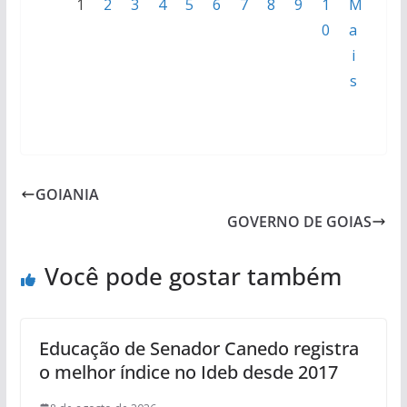
1
2
3
4
5
6
7
8
9
1
M
0
a
i
s
GOIANIA
GOVERNO DE GOIAS
Você pode gostar também
Educação de Senador Canedo registra
o melhor índice no Ideb desde 2017