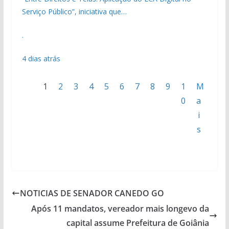
Serviço Público”, iniciativa que…
.
4 dias atrás
1
2
3
4
5
6
7
8
9
1
M
0
a
i
s
NOTICIAS DE SENADOR CANEDO GO
Após 11 mandatos, vereador mais longevo da
capital assume Prefeitura de Goiânia