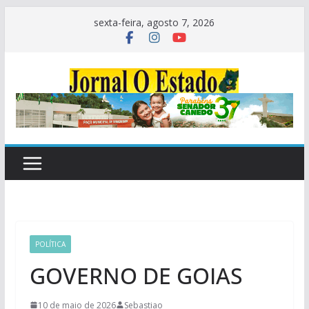
Pular
sexta-feira, agosto 7, 2026
para
o
conteúdo
POLÍTICA
GOVERNO DE GOIAS
10 de maio de 2026
Sebastiao