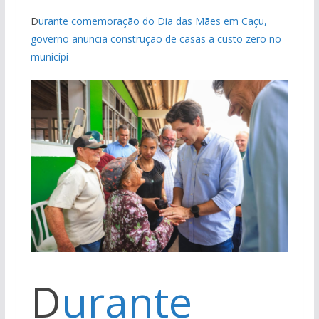
D
urante comemoração do Dia das Mães em Caçu,
governo anuncia construção de casas a custo zero no
municípi
D
urante