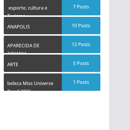
7
Posts
esporte, cultura e
Turismo
10
Posts
ANAPOLIS
12
Posts
APARECIDA DE
GOIANIA
5
Posts
ARTE
1
Posts
beleza Miss Universe
Brasil 2026