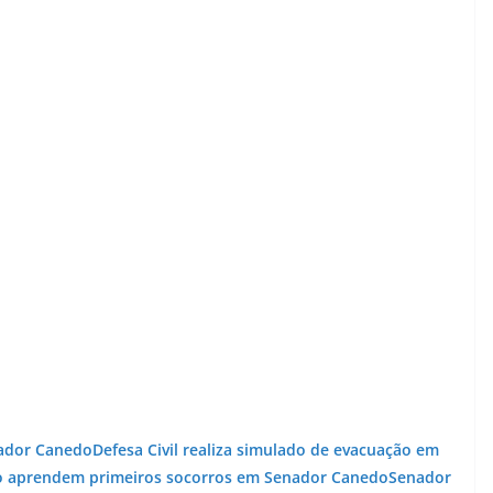
nador Canedo
Defesa Civil realiza simulado de evacuação em
o aprendem primeiros socorros em Senador Canedo
Senador