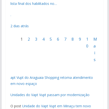
lista final dos habilitados no…
.
2 dias atrás
1
2
3
4
5
6
7
8
9
1
M
0
a
i
s
apt Vupt do Araguaia Shopping retoma atendimento
em novo espaço
Unidades do Vapt Vupt passam por modernização
O post
Unidade do Vapt Vupt em Minaçu tem novo