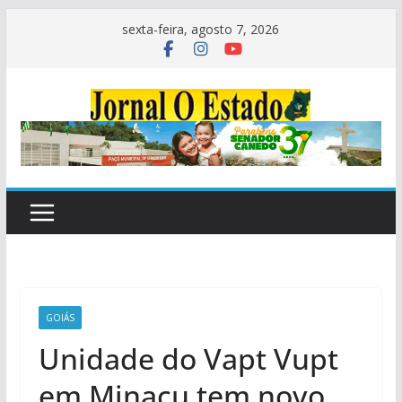
Pular
sexta-feira, agosto 7, 2026
para
o
conteúdo
GOIÁS
Unidade do Vapt Vupt
em Minaçu tem novo