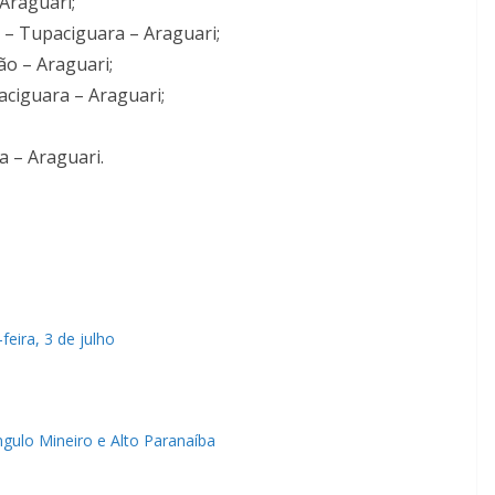
Araguari;
 – Tupaciguara – Araguari;
ão – Araguari;
aciguara – Araguari;
a – Araguari.
eira, 3 de julho
gulo Mineiro e Alto Paranaíba