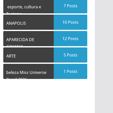
7
Posts
esporte, cultura e
Turismo
10
Posts
ANAPOLIS
12
Posts
APARECIDA DE
GOIANIA
5
Posts
ARTE
1
Posts
beleza Miss Universe
Brasil 2026