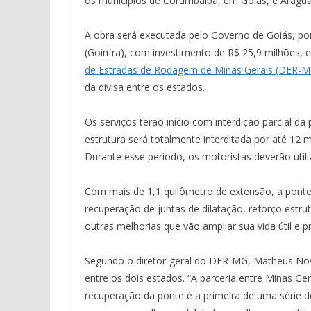
os municípios de Corumbaíba, em Goiás, e Aragua
A obra será executada pelo Governo de Goiás, por
(Goinfra), com investimento de R$ 25,9 milhões, e
de Estradas de Rodagem de Minas Gerais (DER-M
da divisa entre os estados.
Os serviços terão início com interdição parcial da
estrutura será totalmente interditada por até 12 
Durante esse período, os motoristas deverão utiliz
Com mais de 1,1 quilômetro de extensão, a ponte 
recuperação de juntas de dilatação, reforço est
outras melhorias que vão ampliar sua vida útil e 
Segundo o diretor-geral do DER-MG, Matheus Nov
entre os dois estados. “A parceria entre Minas Ge
recuperação da ponte é a primeira de uma série 