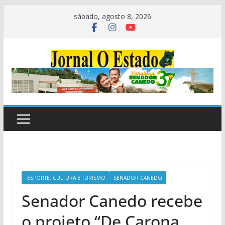
Pular
sábado, agosto 8, 2026
para
o
conteúdo
ESPORTE, CULTURA E TURISMO
SENADOR CANEDO
Senador Canedo recebe
o projeto “De Carona