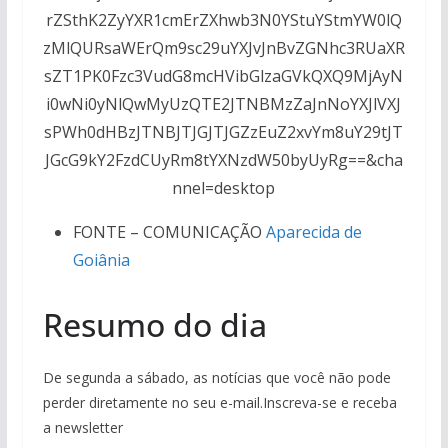
rZSthK2ZyYXR1cmErZXhwb3N0YStuYStmYW0lQ
zMlQURsaWErQm9sc29uYXJvJnBvZGNhc3RUaXR
sZT1PK0Fzc3VudG8mcHVibGlzaGVkQXQ9MjAyN
i0wNi0yNlQwMyUzQTE2JTNBMzZaJnNoYXJlVXJ
sPWh0dHBzJTNBJTJGJTJGZzEuZ2xvYm8uY29tJT
JGcG9kY2FzdCUyRm8tYXNzdW50byUyRg==&cha
nnel=desktop
FONTE – COMUNICAÇÃO
Aparecida de
Goiânia
Resumo do dia
De segunda a sábado, as notícias que você não pode
perder diretamente no seu e-mail.Inscreva-se e receba
a newsletter