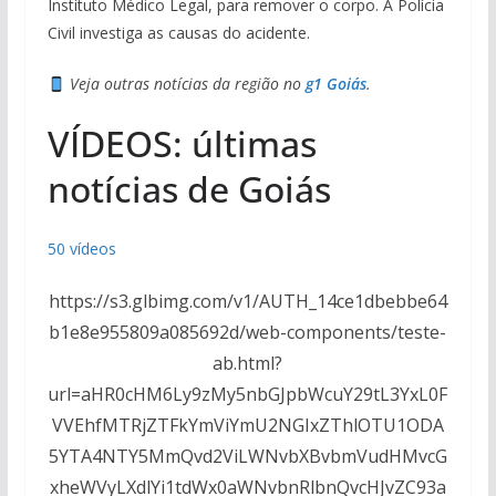
Instituto Médico Legal, para remover o corpo. A Polícia
Civil investiga as causas do acidente.
Veja outras notícias da região no
g1 Goiás
.
VÍDEOS: últimas
notícias de Goiás
50 vídeos
https://s3.glbimg.com/v1/AUTH_14ce1dbebbe64
b1e8e955809a085692d/web-components/teste-
ab.html?
url=aHR0cHM6Ly9zMy5nbGJpbWcuY29tL3YxL0F
VVEhfMTRjZTFkYmViYmU2NGIxZThlOTU1ODA
5YTA4NTY5MmQvd2ViLWNvbXBvbmVudHMvcG
xheWVyLXdlYi1tdWx0aWNvbnRlbnQvcHJvZC93a