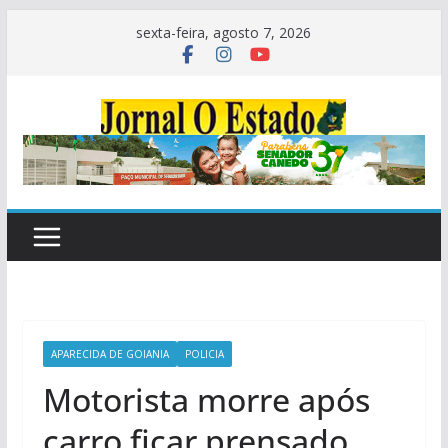
Pular
sexta-feira, agosto 7, 2026
para
o
conteúdo
APARECIDA DE GOIANIA
POLICIA
Motorista morre após
carro ficar prensado