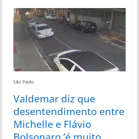
São Paulo
Valdemar diz que
desentendimento entre
Michelle e Flávio
Bolsonaro ‘é muito