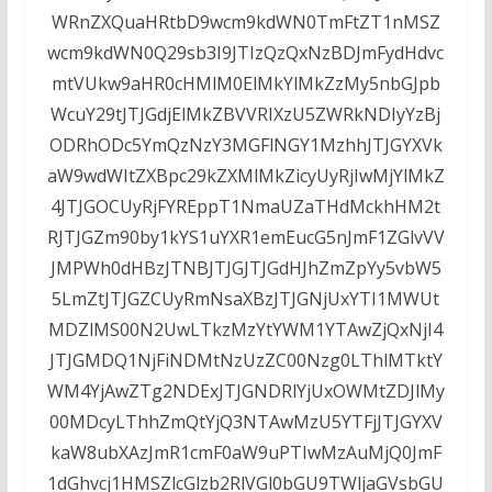
WRnZXQuaHRtbD9wcm9kdWN0TmFtZT1nMSZ
wcm9kdWN0Q29sb3I9JTIzQzQxNzBDJmFydHdvc
mtVUkw9aHR0cHMlM0ElMkYlMkZzMy5nbGJpb
WcuY29tJTJGdjElMkZBVVRIXzU5ZWRkNDIyYzBj
ODRhODc5YmQzNzY3MGFlNGY1MzhhJTJGYXVk
aW9wdWItZXBpc29kZXMlMkZicyUyRjIwMjYlMkZ
4JTJGOCUyRjFYREppT1NmaUZaTHdMckhHM2t
RJTJGZm90by1kYS1uYXR1emEucG5nJmF1ZGlvVV
JMPWh0dHBzJTNBJTJGJTJGdHJhZmZpYy5vbW5
5LmZtJTJGZCUyRmNsaXBzJTJGNjUxYTI1MWUt
MDZlMS00N2UwLTkzMzYtYWM1YTAwZjQxNjI4
JTJGMDQ1NjFiNDMtNzUzZC00Nzg0LThlMTktY
WM4YjAwZTg2NDExJTJGNDRlYjUxOWMtZDJlMy
00MDcyLThhZmQtYjQ3NTAwMzU5YTFjJTJGYXV
kaW8ubXAzJmR1cmF0aW9uPTIwMzAuMjQ0JmF
1dGhvcj1HMSZlcGlzb2RlVGl0bGU9TWljaGVsbGU