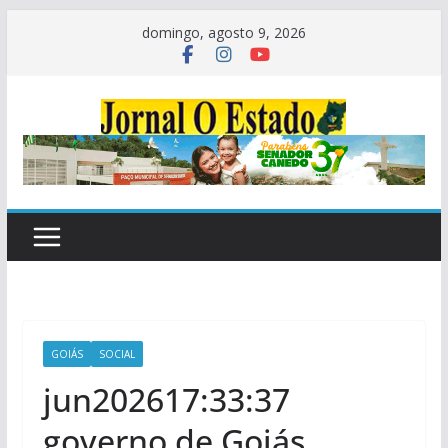
Pular
domingo, agosto 9, 2026
para
o
conteúdo
GOIÁS
SOCIAL
jun202617:33:37
governo de Goiás