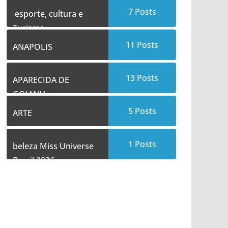
7
Posts
esporte, cultura e
Turismo
11
Posts
ANAPOLIS
13
Posts
APARECIDA DE
GOIANIA
5
Posts
ARTE
1
Posts
beleza Miss Universe
Brasil 2026