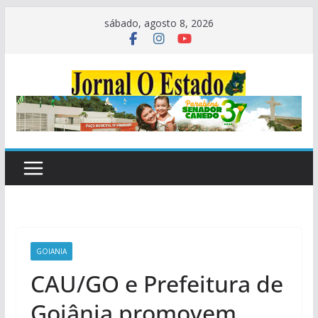
Pular
sábado, agosto 8, 2026
para
o
conteúdo
GOIANIA
CAU/GO e Prefeitura de
Goiânia promovem