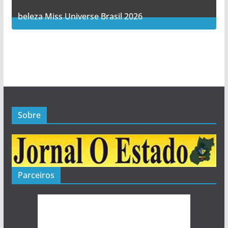
5
Posts
beleza Miss Universe Brasil 2026
1
Posts
Sobre
Parceiros