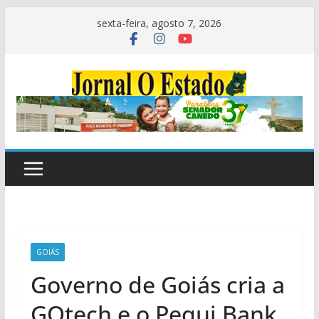
Pular
sexta-feira, agosto 7, 2026
para
o
conteúdo
GOIÁS
Governo de Goiás cria a
GOtech e o Pequi Bank