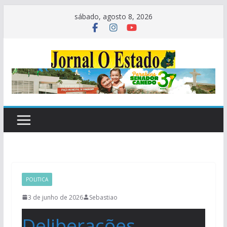
Pular
sábado, agosto 8, 2026
para
o
conteúdo
POLITICA
3 de junho de 2026
Sebastiao
Deliberações