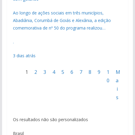
Ao longo de ações sociais em três municípios,
Abadiânia, Corumbá de Goiás e Alexânia, a edição
comemorativa de nº 50 do programa realizou…
.
3 dias atrás
1
2
3
4
5
6
7
8
9
1
M
0
a
i
s
Os resultados não são personalizados
Brasil