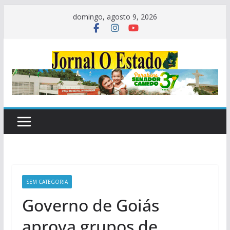
Pular
domingo, agosto 9, 2026
para
o
conteúdo
SEM CATEGORIA
Governo de Goiás
aprova grupos de