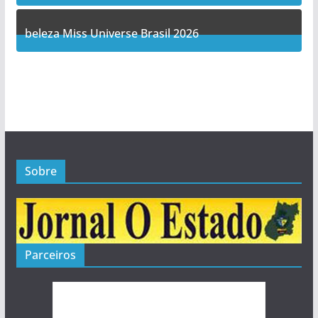
5
Posts
beleza Miss Universe Brasil 2026
1
Posts
Sobre
Parceiros