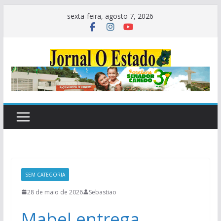
Pular
sexta-feira, agosto 7, 2026
para
o
conteúdo
SEM CATEGORIA
28 de maio de 2026
Sebastiao
Mabel entrega