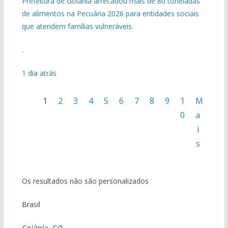
Prefeitura de Goiânia arrecadou mais de 80 toneladas
de alimentos na Pecuária 2026 para entidades sociais
que atendem famílias vulneráveis.
.
1 dia atrás
1
2
3
4
5
6
7
8
9
1
M
0
a
i
s
Os resultados não são personalizados
Brasil
Goiânia, GO