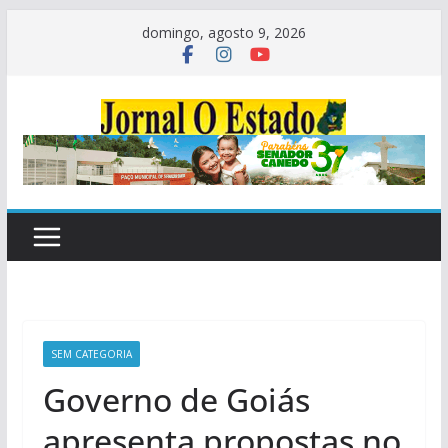
Pular
domingo, agosto 9, 2026
para
o
conteúdo
SEM CATEGORIA
Governo de Goiás
apresenta propostas no