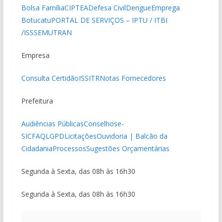
Bolsa Família
CIPTEA
Defesa Civil
Dengue
Emprega
Botucatu
PORTAL DE SERVIÇOS – IPTU / ITBI
/ISS
SEMUTRAN
Empresa
Consulta Certidão
ISS
ITR
Notas Fornecedores
Prefeitura
Audiências Públicas
Conselhos
e-
SIC
FAQ
LGPD
Licitações
Ouvidoria | Balcão da
Cidadania
Processos
Sugestões Orçamentárias
Segunda à Sexta, das 08h às 16h30
Segunda à Sexta, das 08h às 16h30