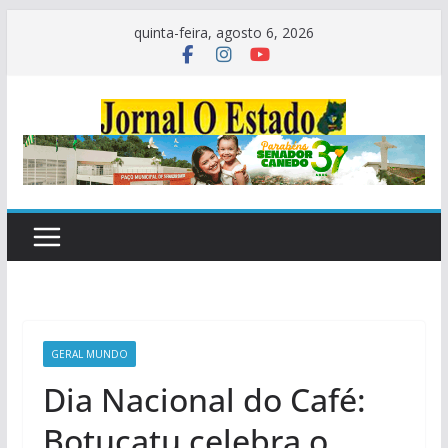
Pular
quinta-feira, agosto 6, 2026
para
o
conteúdo
GERAL MUNDO
Dia Nacional do Café:
Botucatu celebra o