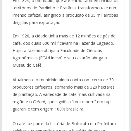
Em 1874, o município, que até então também incluía os
territórios de Pardinho e Pratânia, transformou-se num
imenso cafezal, atingindo a produção de 35 mil arrobas
dirigidas para exportação.
Em 1920, a cidade tinha mais de 12 milhões de pés de
café, dos quais 600 mil ficavam na Fazenda Lageado.
Hoje, a fazenda abriga a Faculdade de Ciências
Agronômicas (FCA/Unesp) e seu casarão abriga o
Museu do Café.
Atualmente o município ainda conta com cerca de 30
produtores cafeeiros, somando mais de 320 hectares
de plantação. A variedade de café mais cultivada na
região é o
Catuaí
, que significa “muito bom” em tupi-
guarani e tem origem 100% brasileira.
O café faz parte da história de Botucatu e a Prefeitura
celebra sua importância para a história do nosso