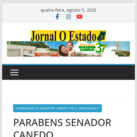
Pular
quarta-feira, agosto 5, 2026
para
o
conteúdo
HOMENAGES A SENADOR CANEDO PELO ANIVERSARIO
PARABENS SENADOR
CANEDO