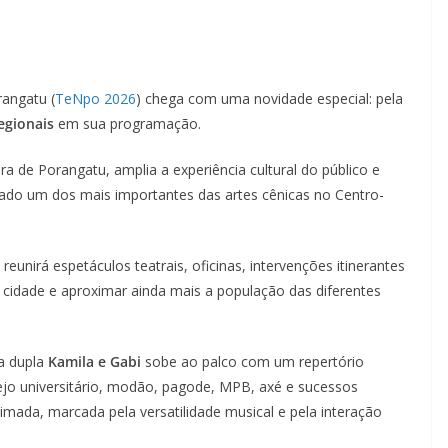
rangatu (
TeNpo 2026
) chega com uma novidade especial: pela
egionais
em sua programação.
ra de Porangatu, amplia a experiência cultural do público e
erado um dos mais importantes das artes cênicas no Centro-
eunirá espetáculos teatrais, oficinas, intervenções itinerantes
idade e aproximar ainda mais a população das diferentes
 a dupla
Kamila e Gabi
sobe ao palco com um repertório
nejo universitário, modão, pagode, MPB, axé e sucessos
mada, marcada pela versatilidade musical e pela interação