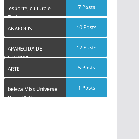
7
Posts
esporte, cultura e
Turismo
10
Posts
ANAPOLIS
12
Posts
APARECIDA DE
GOIANIA
5
Posts
ARTE
1
Posts
beleza Miss Universe
Brasil 2026