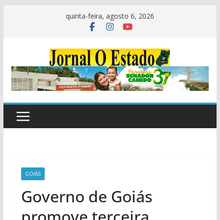
Pular
quinta-feira, agosto 6, 2026
para
o
conteúdo
GOIÁS
Governo de Goiás
promove terceira