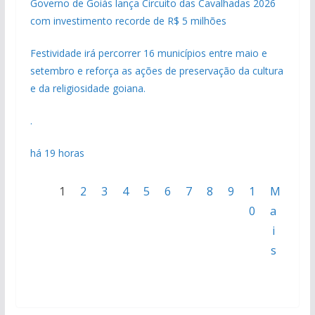
Governo de Goiás lança Circuito das Cavalhadas 2026
com investimento recorde de R$ 5 milhões
Festividade irá percorrer 16 municípios entre maio e
setembro e reforça as ações de preservação da cultura
e da religiosidade goiana.
.
há 19 horas
1
2
3
4
5
6
7
8
9
1
M
0
a
i
s