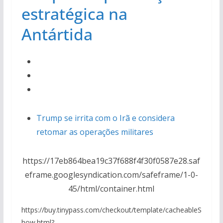
estratégica na
Antártida
Trump se irrita com o Irã e considera
retomar as operações militares
https://17eb864bea19c37f688f4f30f0587e28.saf
eframe.googlesyndication.com/safeframe/1-0-
45/html/container.html
https://buy.tinypass.com/checkout/template/cacheableS
how.html?