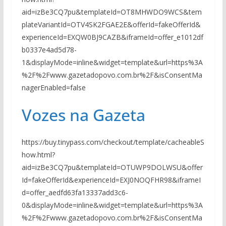
aid=izBe3CQ7pu&templateId=OT8MHWDO9WCS&tem
plateVariantId=OTV4SK2FGAE2E&offerId=fakeOfferId&
experienceId=EXQW0BJ9CAZB&iframeId=offer_e1012df
b0337e4ad5d78-
1&displayMode=inline&widget=template&url=https%3A
%2F%2Fwww.gazetadopovo.com.br%2F&isConsentMa
nagerEnabled=false
Vozes na Gazeta
https://buy.tinypass.com/checkout/template/cacheableS
how.html?
aid=izBe3CQ7pu&templateId=OTUWP9DOLWSU&offer
Id=fakeOfferId&experienceId=EXJ0NOQFHR98&iframeI
d=offer_aedfd63fa13337add3c6-
0&displayMode=inline&widget=template&url=https%3A
%2F%2Fwww.gazetadopovo.com.br%2F&isConsentMa