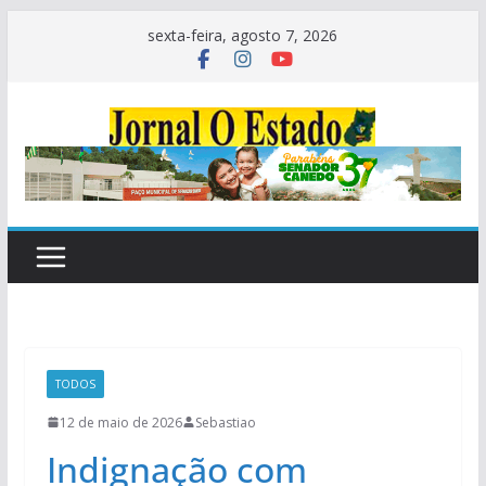
Pular
sexta-feira, agosto 7, 2026
para
o
conteúdo
TODOS
12 de maio de 2026
Sebastiao
Indignação com