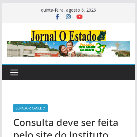
Pular
quinta-feira, agosto 6, 2026
para
o
conteúdo
SENADOR CANEDO
Consulta deve ser feita
pelo site do Instituto