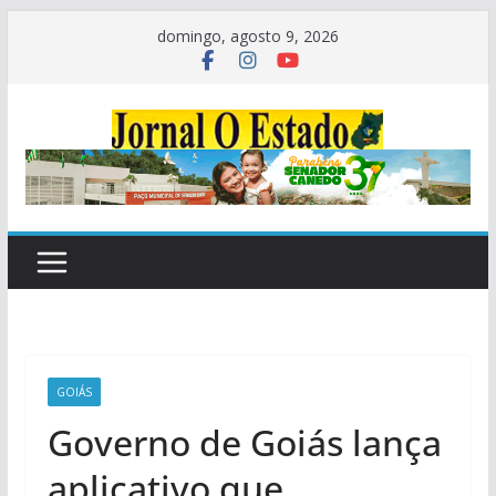
Pular
domingo, agosto 9, 2026
para
o
conteúdo
GOIÁS
Governo de Goiás lança
aplicativo que