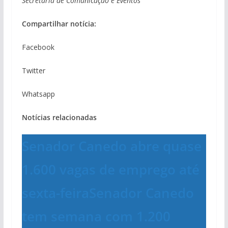
Secretaria de Comunicação e Eventos
Compartilhar notícia:
Facebook
Twitter
Whatsapp
Notícias relacionadas
Senador Canedo abre quase
1.600 vagas de emprego até
sexta-feira
Senador Canedo
tem semana com 1.200