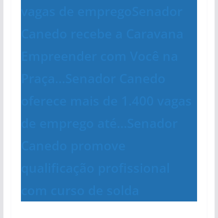
vagas de emprego
Senador
Canedo recebe a Caravana
Empreender com Você na
Praça…
Senador Canedo
oferece mais de 1.400 vagas
de emprego até…
Senador
Canedo promove
qualificação profissional
com curso de solda