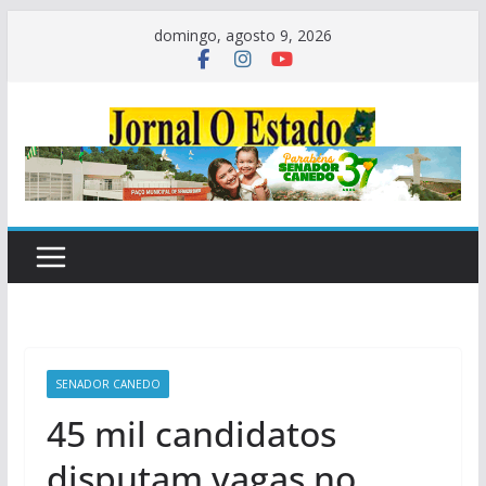
Pular
domingo, agosto 9, 2026
para
o
conteúdo
SENADOR CANEDO
45 mil candidatos
disputam vagas no