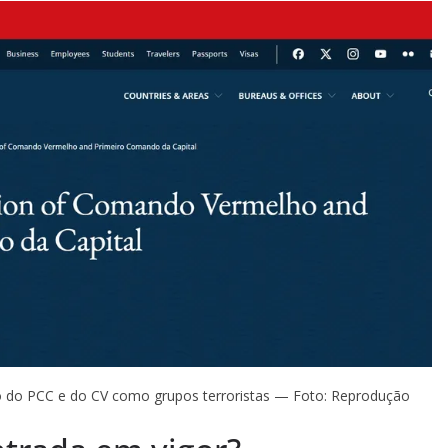
 do PCC e do CV como grupos terroristas — Foto: Reprodução