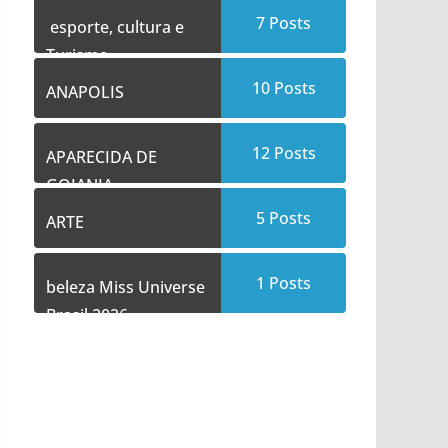
7
Posts
esporte, cultura e
Turismo
10
Posts
ANAPOLIS
12
Posts
APARECIDA DE
GOIANIA
5
Posts
ARTE
1
Posts
beleza Miss Universe
Brasil 2026