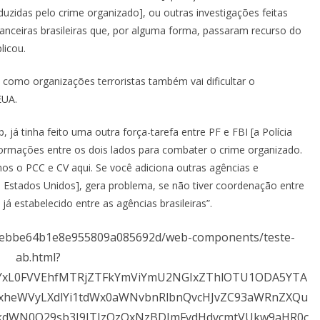
duzidas pelo crime organizado], ou outras investigações feitas
inanceiras brasileiras que, por alguma forma, passaram recurso do
licou.
como organizações terroristas também vai dificultar o
EUA.
já tinha feito uma outra força-tarefa entre PF e FBI [a Polícia
ormações entre os dois lados para combater o crime organizado.
mos o PCC e CV aqui. Se você adiciona outras agências e
os Estados Unidos], gera problema, se não tiver coordenação entre
 estabelecido entre as agências brasileiras”.
dbebbe64b1e8e955809a085692d/web-components/teste-
ab.html?
3YxL0FVVEhfMTRjZTFkYmViYmU2NGIxZThlOTU1ODA5YTA
eWVyLXdlYi1tdWx0aWNvbnRlbnQvcHJvZC93aWRnZXQu
WN0Q29sb3I9JTIzQzQxNzBDJmFydHdvcmtVUkw9aHR0c